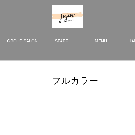
GROUP SALON
STAFF
MENU
HA
フルカラー