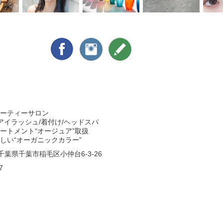
ーティーサロン
/アイラッシュ/着付け/ヘッドスパ
ートメント“オージュア”取扱
しい“オーガニックカラー”
3 千葉県千葉市稲毛区小仲台6-3-26
7