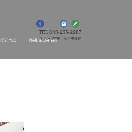
TEL 043-255-2267
9:30～19:30 ※年中無休
IRSTYLE
NAIL＆Eyelash