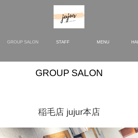
GROUP SALON
STAFF
MENU
HA
GROUP SALON
稲毛店 jujur本店